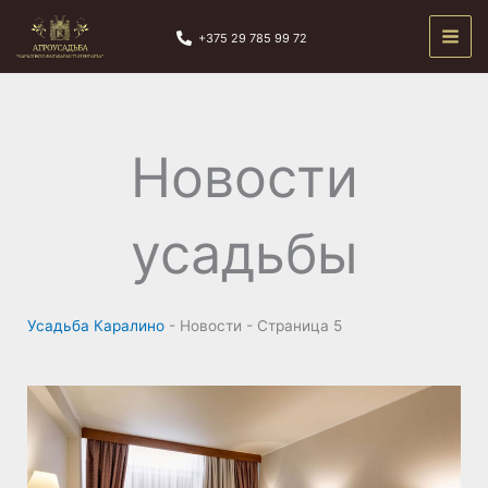
Перейти
к
+375 29 785 99 72
содержимому
Новости
усадьбы
Усадьба Каралино
-
Новости
-
Страница 5