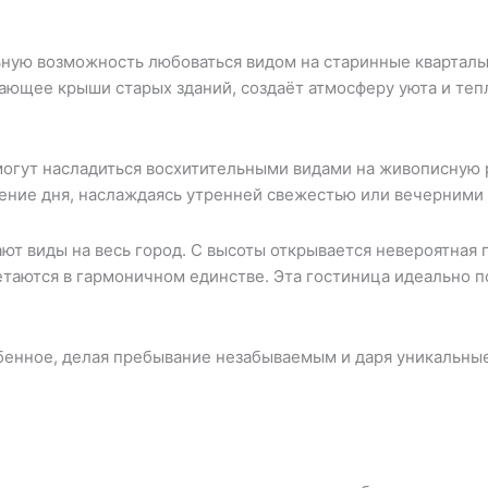
ную возможность любоваться видом на старинные кварталы 
щее крыши старых зданий, создаёт атмосферу уюта и тепл
огут насладиться восхитительными видами на живописную 
чение дня, наслаждаясь утренней свежестью или вечерними 
ют виды на весь город. С высоты открывается невероятная
таются в гармоничном единстве. Эта гостиница идеально по
обенное, делая пребывание незабываемым и даря уникальные