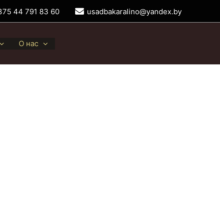
375 44 791 83 60
usadbakaralino@yandex.by
О нас