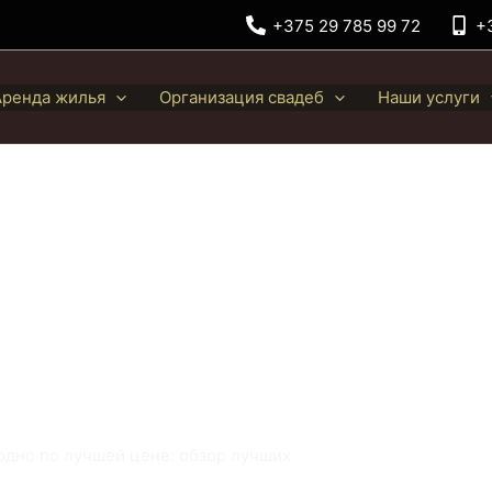
+375 29 785 99 72
+
Аренда жилья
Организация свадеб
Наши услуги
одно по
бзор
одно по лучшей цене: обзор лучших