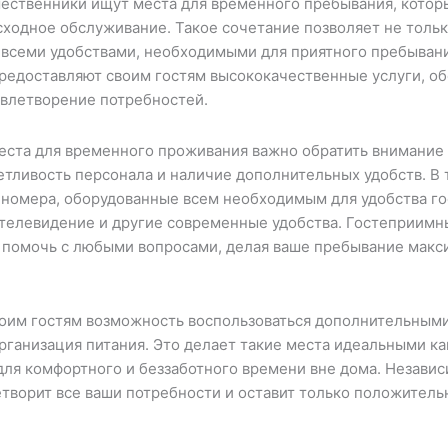
ественники ищут места для временного пребывания, котор
ходное обслуживание. Такое сочетание позволяет не тольк
 всеми удобствами, необходимыми для приятного пребыван
редоставляют своим гостям высококачественные услуги, о
овлетворение потребностей.
ста для временного проживания важно обратить внимание н
етливость персонала и наличие дополнительных удобств. В 
 номера, оборудованные всем необходимым для удобства го
 телевидение и другие современные удобства. Гостеприимн
ы помочь с любыми вопросами, делая ваше пребывание мак
им гостям возможность воспользоваться дополнительными 
рганизация питания. Это делает такие места идеальными как
для комфортного и беззаботного времени вне дома. Независ
етворит все ваши потребности и оставит только положитель