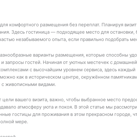
ля комфортного размещения без переплат. Планируя визит 
ния. Здесь гостиница — подходящее место для остановки, 
частью незабываемого опыта, если правильно подобрать мес
азнообразные варианты размещения, которые способны удо
и запросы гостей. Начиная от уютных местечек с домашней
омплексами с высочайшим уровнем сервиса, здесь каждый н
можно как в историческом центре, окружённом памятниками
х с живописными видами.
т цели вашего визита, важно, чтобы выбранное место пред
здавало атмосферу уюта и покоя. В этой статье мы рассмот
нные гостицы для проживания в этом прекрасном городе, ч
полной мере.
 гостей