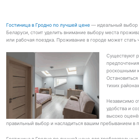
Гостиница в Гродно по лучшей цене
— идеальный выбор д
Беларуси, стоит уделить внимание выбору места прожива
или рабочая поездка. Проживание в городе может стать 
Существуют р
предпочтения 
роскошными к
Остановиться 
тихих района
Независимо о
удобства и со
высоко оценё
правильный выбор и насладиться вашим пребыванием в 
Гостиница в Гродно по лучшей цене для требовательных