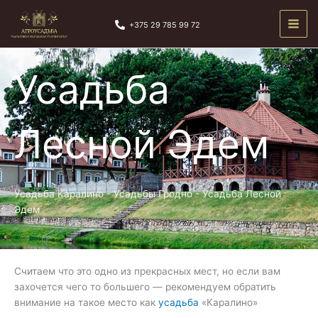
Перейти
к
+375 29 785 99 72
содержимому
Усадьба
Лесной Эдем
Усадьба Каралино
-
Усадьбы Гродно
-
Усадьба Лесной
Эдем
Считаем что это одно из прекрасных мест, но если вам
захочется чего то большего — рекомендуем обратить
внимание на такое место как
усадьба
«Каралино»