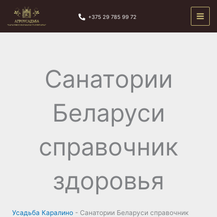
Перейти
к
+375 29 785 99 72
содержимому
Санатории
Беларуси
справочник
здоровья
Усадьба Каралино
-
Санатории Беларуси справочник